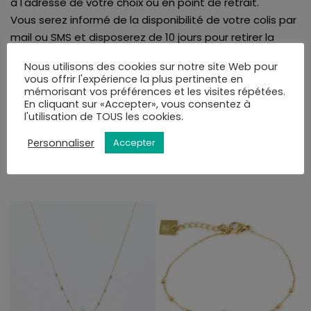
à l'adresse de votre choix ou en point de retrait.
Vous serez informé de la disponibilité de votre colis par
mail ou SMS et disposerez de 10 jours pour retirer la
commande.
Nous utilisons des cookies sur notre site Web pour
Vous pourrez choisir le mode de livraison au moment
vous offrir l'expérience la plus pertinente en
de la validation du panier.
mémorisant vos préférences et les visites répétées.
En cliquant sur «Accepter», vous consentez à
l'utilisation de TOUS les cookies.
VOUS AIMEREZ PEUT-ÊTRE AUSSI…
Personnaliser
Accepter