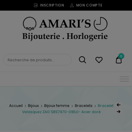
INSCRIPTION
MON COMPTE
Bijouterie
Horlogerie
Amari's
BIJOUTERIE
0
0,00
HORLOGERIE AMARI'S
Accueil
Bijoux
Bijoux femme
Bracelets
Bracelet
Velasquez ZAG SBS7970-01BLU- Acier doré