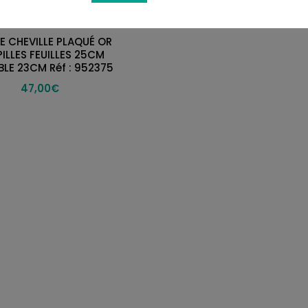
Bijoux femme
E CHEVILLE PLAQUÉ OR
ILLES FEUILLES 25CM
LE 23CM Réf : 952375
47,00
€