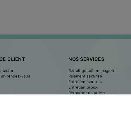
CE CLIENT
NOS SERVICES
ntacter
Retrait gratuit en magazin
 un rendez-vous
Paiement sécurisé
Entretien montres
Entretien bijoux
Retourner un article
2020
Accueil
À 