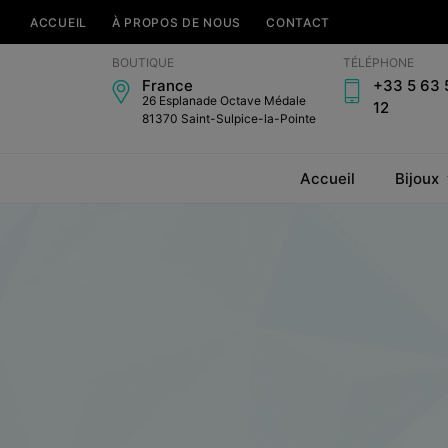
ACCUEIL
À PROPOS DE NOUS
CONTACT
Bijouterie
BOUTIQUE
TÉLÉPHONE
Horlogerie
France
+33 5 63 
Amari's
26 Esplanade Octave Médale
12
81370 Saint-Sulpice-la-Pointe
Accueil
Bijoux