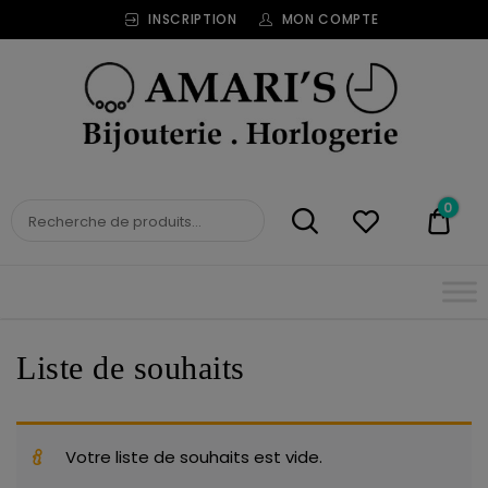
INSCRIPTION
MON COMPTE
Bijouterie
Horlogerie
Amari's
BIJOUTERIE
0
0,00
HORLOGERIE AMARI'S
Liste de souhaits
Votre liste de souhaits est vide.