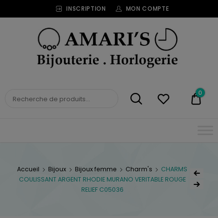
INSCRIPTION
MON COMPTE
Bijouterie
Horlogerie
Amari's
BIJOUTERIE
0
0,00
HORLOGERIE AMARI'S
Accueil
Bijoux
Bijoux femme
Charm's
CHARMS
COULISSANT ARGENT RHODIE MURANO VERITABLE ROUGE
RELIEF C05036