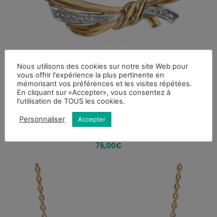
Nous utilisons des cookies sur notre site Web pour
vous offrir l'expérience la plus pertinente en
mémorisant vos préférences et les visites répétées.
En cliquant sur «Accepter», vous consentez à
l'utilisation de TOUS les cookies.
Bijoux femme
Personnaliser
Accepter
COLLIER PLAQUÉ OR MASSIF OXYDES BLANCS SERTIS
40+5CM Réf : 939456
75,00
€