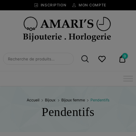
INSCRIPTION
MON COMPTE
Bijouterie
Horlogerie
Amari's
BIJOUTERIE
0
0,00
HORLOGERIE
AMARI'S
Accueil
Bijoux
Bijoux femme
Pendentifs
Pendentifs