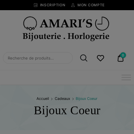
INSCRIPTION
MON COMPTE
Bijouterie
Horlogerie
Amari's
BIJOUTERIE
0
0,00
HORLOGERIE
AMARI'S
Accueil
Cadeaux
Bijoux Coeur
Bijoux Coeur