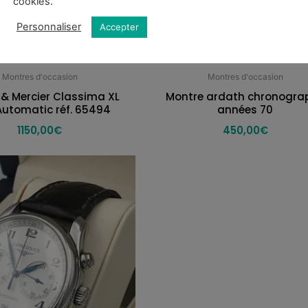
cookies.
Personnaliser
Accepter
Montres d'occasion
Montres d'occasion
& Mercier Classima XL
Montre ardath chronogra
utomatic réf. 65494
années 70
1150,00
€
450,00
€