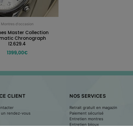
Montres d'occasion
nes Master Collection
matic Chronograph
l2.629.4
1399,00
€
CE CLIENT
NOS SERVICES
ntacter
Retrait gratuit en magazin
 un rendez-vous
Paiement sécurisé
Entretien montres
Entretien bijoux
Retourner un article