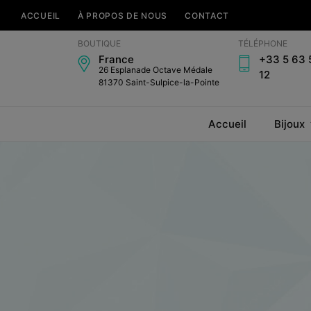
ACCUEIL
À PROPOS DE NOUS
CONTACT
Bijouterie
BOUTIQUE
TÉLÉPHONE
Horlogerie
France
+33 5 63 
Amari's
26 Esplanade Octave Médale
12
81370 Saint-Sulpice-la-Pointe
Accueil
Bijoux