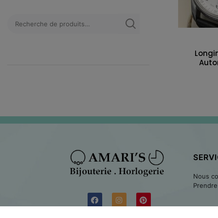
Longi
Auto
SERVI
Nous co
Prendre