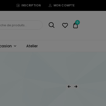
INSCRIPTION
MON COMPTE
0
0,00€
casion
Atelier