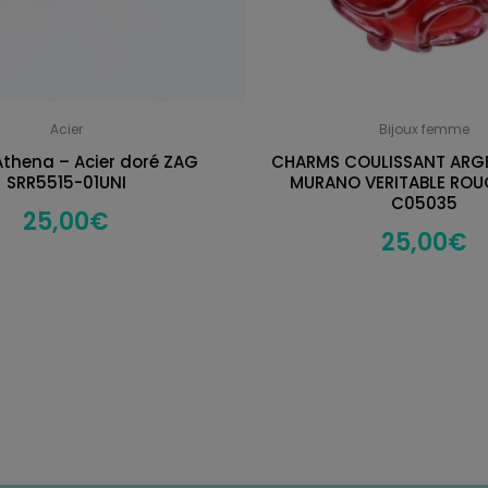
Acier
Bijoux femme
thena – Acier doré ZAG
CHARMS COULISSANT ARG
SRR5515-01UNI
MURANO VERITABLE ROUG
C05035
25,00
€
25,00
€