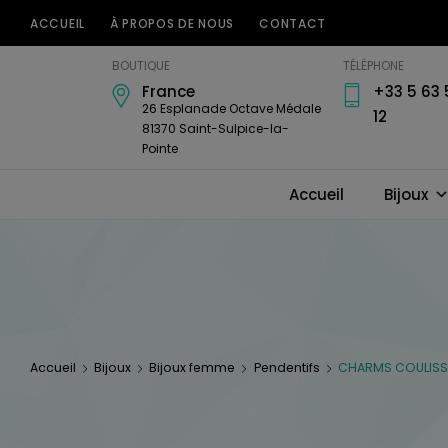
ACCUEIL
À PROPOS DE NOUS
CONTACT
Bijouterie
BOUTIQUE
TÉLÉPHONE
Horlogerie
France
+33 5 63 
Amari's
26 Esplanade Octave Médale
12
81370 Saint-Sulpice-la-
Pointe
Accueil
Bijoux
Accueil
Bijoux
Bijoux femme
Pendentifs
CHARMS COULISSA