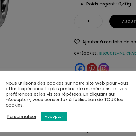
Poids argent : 0,40g
AJOUT
Ajouter à ma liste de s
CATÉGORIES :
BIJOUX FEMME
,
CHAR
Nous utilisons des cookies sur notre site Web pour vous
offrir l'expérience la plus pertinente en mémorisant vos
préférences et les visites répétées. En cliquant sur
«Accepter», vous consentez à l'utilisation de TOUS les
cookies.
Personnaliser
Accepter
de et soignée. Tous nos articles sont livrés dans leurs écrins.
tional à l'adresse de votre choix ou en point de retrait.