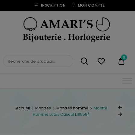
INSCRIPTION
MON COMPTE
Bijouterie
Horlogerie
Amari's
BIJOUTERIE
0
0,00
HORLOGERIE AMARI'S
Accueil
Montres
Montres homme
Montre
Homme Lotus Casual L18558/1