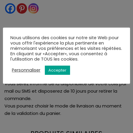
LIVRAISON
AVIS (0)
Nous utilisons des cookies sur notre site Web pour
vous offrir l'expérience la plus pertinente en
mémorisant vos préférences et les visites répétées.
En cliquant sur «Accepter», vous consentez à
La bijouterie Amari's vous assure une livraison rapide et
l'utilisation de TOUS les cookies.
soignée. Tous nos articles sont livrés dans leurs écrins.
Nous proposons la livraison en France et à l'international
Personnaliser
Accepter
à l'adresse de votre choix ou en point de retrait.
Vous serez informé de la disponibilité de votre colis par
mail ou SMS et disposerez de 10 jours pour retirer la
commande.
Vous pourrez choisir le mode de livraison au moment
de la validation du panier.