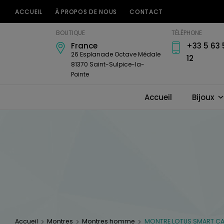
ACCUEIL
À PROPOS DE NOUS
CONTACT
Bijouterie
BOUTIQUE
TÉLÉPHONE
Horlogerie
France
+33 5 63 
Amari's
26 Esplanade Octave Médale
12
81370 Saint-Sulpice-la-
Pointe
Accueil
Bijoux
Accueil
Montres
Montres homme
MONTRE LOTUS SMART CA