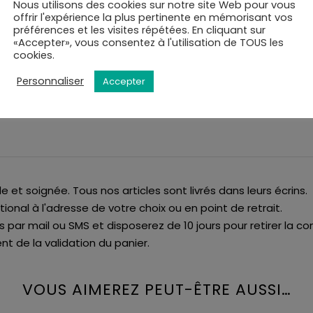
Nous utilisons des cookies sur notre site Web pour vous
offrir l'expérience la plus pertinente en mémorisant vos
Ajouter à ma liste de s
préférences et les visites répétées. En cliquant sur
UGS :
18735/2
«Accepter», vous consentez à l'utilisation de TOUS les
CATÉGORIES :
MONTRES
,
MONTRES
cookies.
Personnaliser
Accepter
de et soignée. Tous nos articles sont livrés dans leurs écrins.
tional à l'adresse de votre choix ou en point de retrait.
is par mail ou SMS et disposerez de 10 jours pour retirer la
t de la validation du panier.
VOUS AIMEREZ PEUT-ÊTRE AUSSI…