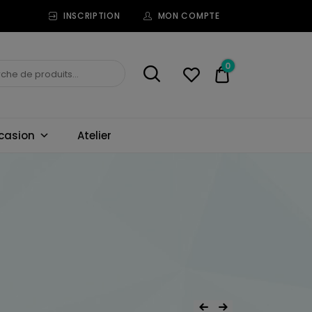
INSCRIPTION
MON COMPTE
0
0,00€
casion
Atelier