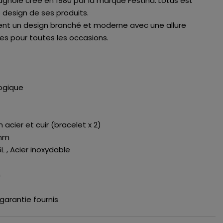
nole crée en 1980 par la marque Festina. Lotus est
e design de ses produits.
ent un design branché et moderne avec une allure
tes pour toutes les occasions.
ogique
 acier et cuir (bracelet x 2)
 mm
6L , Acier inoxydable
m
 garantie fournis