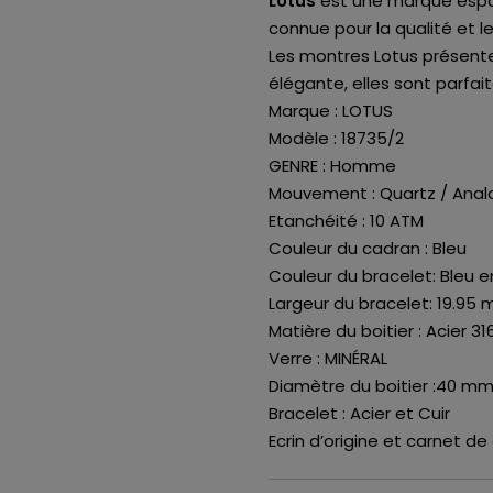
Lotus
est une marque espag
connue pour la qualité et l
Les montres Lotus présent
élégante, elles sont parfai
Marque : LOTUS
Modèle : 18735/2
GENRE : Homme
Mouvement : Quartz / Anal
Etanchéité : 10 ATM
Couleur du cadran : Bleu
Couleur du bracelet: Bleu en
Largeur du bracelet: 19.95
Matière du boitier : Acier 31
Verre : MINÉRAL
Diamètre du boitier :40 m
Bracelet : Acier et Cuir
Ecrin d’origine et carnet de