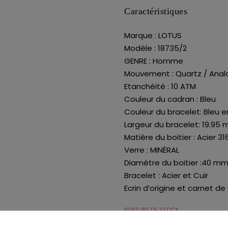
Caractéristiques
Marque : LOTUS
Modèle : 18735/2
GENRE : Homme
Mouvement : Quartz / Anal
Etanchéité : 10 ATM
Couleur du cadran : Bleu
Couleur du bracelet: Bleu en
Largeur du bracelet: 19.95
Matière du boitier : Acier 31
Verre : MINÉRAL
Diamètre du boitier :40 m
Bracelet : Acier et Cuir
Ecrin d’origine et carnet de
RUPTURE DE STOCK