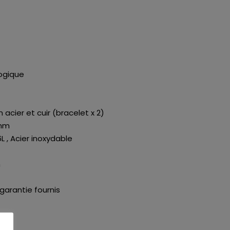
ogique
 acier et cuir (bracelet x 2)
 mm
6L , Acier inoxydable
m
 garantie fournis