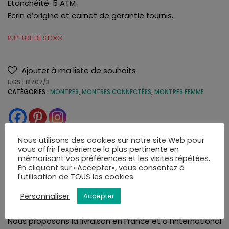
Etanchéité: 5 ATM
Ecrin d’origine et carnet de garantie fournis.
RUPTURE DE STOCK
Ajouter à ma liste de souhaits
UGS :
18707/3
CATÉGORIES :
MONTRES
,
MONTRES CONNECTÉES
,
MONTRES FEMME
Nous utilisons des cookies sur notre site Web pour
vous offrir l'expérience la plus pertinente en
LIVRAISON
AVIS (0)
mémorisant vos préférences et les visites répétées.
En cliquant sur «Accepter», vous consentez à
l'utilisation de TOUS les cookies.
La bijouterie Amari's vous assure une livraison rapide et
Personnaliser
Accepter
soignée. Tous nos articles sont livrés dans leurs écrins.
Nous proposons la livraison en France et à l'international