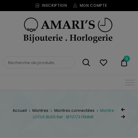
INSCRIPTION
MON COMPTE
Bijouterie
Horlogerie
Amari's
BIJOUTERIE
0
0,00
HORLOGERIE AMARI'S
Accueil
Montres
Montres connectées
Montre
LOTUS BLISS Ref : 18707/3 FEMME