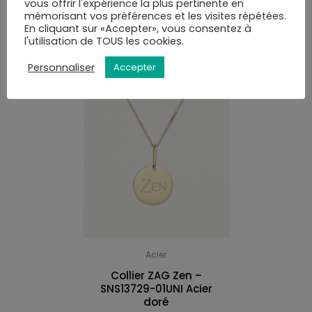
vous offrir l'expérience la plus pertinente en
mémorisant vos préférences et les visites répétées.
VOUS AIMEREZ PEUT-ÊTRE AUSSI…
En cliquant sur «Accepter», vous consentez à
l'utilisation de TOUS les cookies.
Personnaliser
Accepter
Acier
Collier ZAG Zen –
SNS13729-01UNI Acier
doré