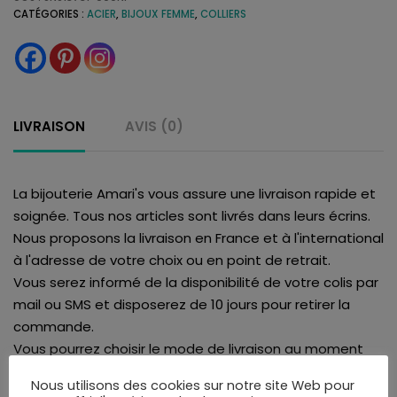
CATÉGORIES :
ACIER
,
BIJOUX FEMME
,
COLLIERS
LIVRAISON
AVIS (0)
La bijouterie Amari's vous assure une livraison rapide et
soignée. Tous nos articles sont livrés dans leurs écrins.
Nous proposons la livraison en France et à l'international
à l'adresse de votre choix ou en point de retrait.
Vous serez informé de la disponibilité de votre colis par
mail ou SMS et disposerez de 10 jours pour retirer la
commande.
Vous pourrez choisir le mode de livraison au moment
de la validation du panier.
Nous utilisons des cookies sur notre site Web pour