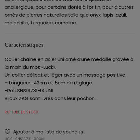
anallergique, pour certains dorés à l’or fin, pour d’autres
ornés de pierres naturelles telle que onyx, lapis lazuli,
malachite, turquoise, cornaline
Caractéristiques
Collier chaîne en acier uni orné d’une médaille gravée à
la main du mot «Luck».
Un collier délicat et léger avec un message positive.
– Longueur : 42cm et 5cm de réglage
-Réf: SNS13731-00UNI
Bijoux ZAG sont livrés dans leur pochon.
RUPTURE DE STOCK
Ajouter à ma liste de souhaits
UGS :
SNS13731-00UNI