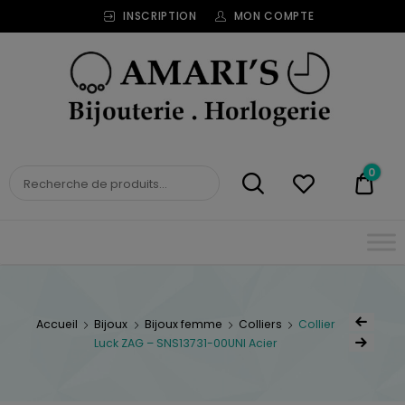
INSCRIPTION
MON COMPTE
Bijouterie
Horlogerie
Amari's
BIJOUTERIE
0
0,00
HORLOGERIE AMARI'S
Accueil
Bijoux
Bijoux femme
Colliers
Collier
Luck ZAG – SNS13731-00UNI Acier