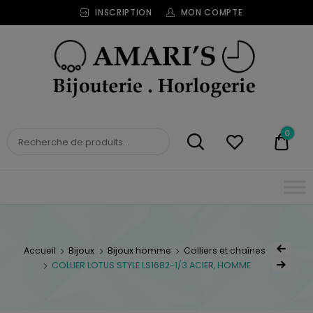
INSCRIPTION
MON COMPTE
Bijouterie
Horlogerie
Amari's
BIJOUTERIE
0
0,00
HORLOGERIE AMARI'S
Accueil
Bijoux
Bijoux homme
Colliers et chaînes
COLLIER LOTUS STYLE LS1682-1/3 ACIER, HOMME