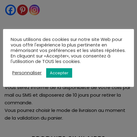
LIVRAISON
AVIS (0)
Nous utilisons des cookies sur notre site Web pour
vous offrir l'expérience la plus pertinente en
mémorisant vos préférences et les visites répétées.
En cliquant sur «Accepter», vous consentez à
La bijouterie Amari's vous assure une livraison rapide et
l'utilisation de TOUS les cookies.
soignée. Tous nos articles sont livrés dans leurs écrins.
Nous proposons la livraison en France et à l'international
Personnaliser
Accepter
à l'adresse de votre choix ou en point de retrait.
Vous serez informé de la disponibilité de votre colis par
mail ou SMS et disposerez de 10 jours pour retirer la
commande.
Vous pourrez choisir le mode de livraison au moment
de la validation du panier.