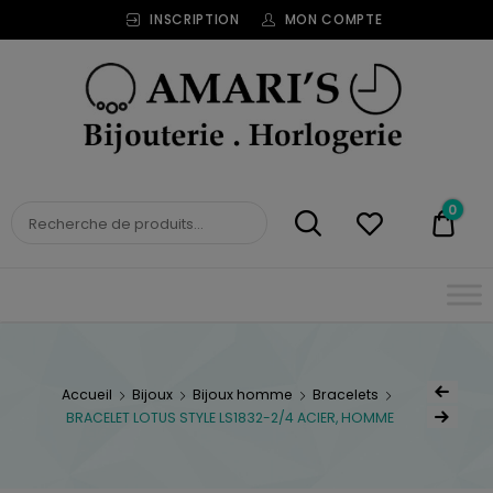
INSCRIPTION
MON COMPTE
Bijouterie
Horlogerie
Amari's
BIJOUTERIE
0
0,00
HORLOGERIE AMARI'S
Accueil
Bijoux
Bijoux homme
Bracelets
BRACELET LOTUS STYLE LS1832-2/4 ACIER, HOMME