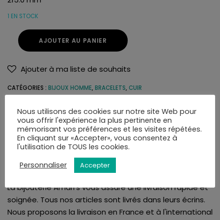
1 EN STOCK
AJOUTER AU PANIER
Ajouter à ma liste de souhaits
CATÉGORIES :
BIJOUX HOMME
,
BRACELETS
,
CUIR
Nous utilisons des cookies sur notre site Web pour
vous offrir l'expérience la plus pertinente en
mémorisant vos préférences et les visites répétées.
En cliquant sur «Accepter», vous consentez à
l'utilisation de TOUS les cookies.
LIVRAISON
AVIS (0)
Personnaliser
Accepter
La bijouterie Amari's vous assure une livraison rapide et
soignée. Tous nos articles sont livrés dans leurs écrins.
Nous proposons la livraison en France et à l'international