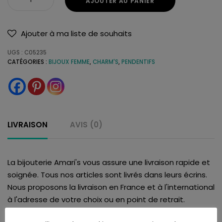
AJOUTER AU PANIER
Ajouter à ma liste de souhaits
UGS :
C05235
CATÉGORIES :
BIJOUX FEMME
,
CHARM'S
,
PENDENTIFS
LIVRAISON
AVIS (0)
La bijouterie Amari's vous assure une livraison rapide et
soignée. Tous nos articles sont livrés dans leurs écrins.
Nous proposons la livraison en France et à l'international
à l'adresse de votre choix ou en point de retrait.
Vous serez informé de la disponibilité de votre colis par