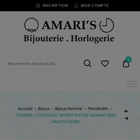
INSCRIPTION
MON COMPTE
Bijouterie
Horlogerie
Amari's
BIJOUTERIE
0
0,00
HORLOGERIE AMARI'S
Accueil
Bijoux
Bijoux femme
Pendentifs
CHARMS COULISSANT ARGENT RHODIE MURANO BLEU
PAILLETE FLEURS