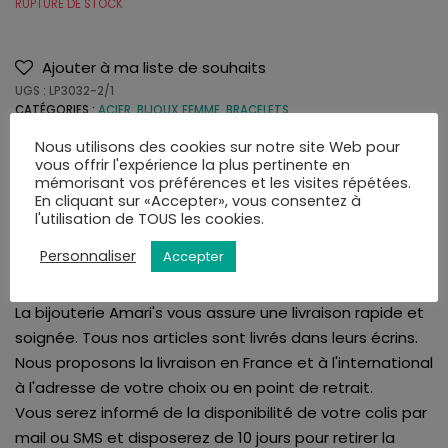
RUPTURE DE STOCK
Ajouter à ma liste de souhaits
UGS :
LP3032-2/1
CATÉGORIES :
ACIER
,
BIJOUX FEMME
,
BRACELETS
Nous utilisons des cookies sur notre site Web pour
vous offrir l'expérience la plus pertinente en
mémorisant vos préférences et les visites répétées.
En cliquant sur «Accepter», vous consentez à
l'utilisation de TOUS les cookies.
LIVRAISON
AVIS (0)
Personnaliser
Accepter
La bijouterie Amari's vous assure une livraison rapide et
soignée. Tous nos articles sont livrés dans leurs écrins.
Nous proposons la livraison en France et à l'international
à l'adresse de votre choix ou en point de retrait.
Vous serez informé de la disponibilité de votre colis par
mail ou SMS et disposerez de 10 jours pour retirer la