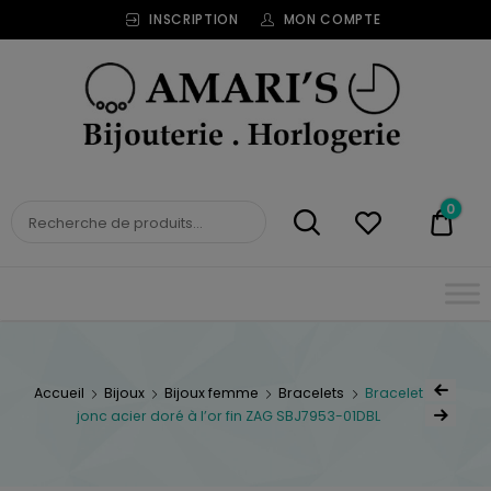
INSCRIPTION
MON COMPTE
Bijouterie
Horlogerie
Amari's
BIJOUTERIE
0
0,00
HORLOGERIE AMARI'S
Accueil
Bijoux
Bijoux femme
Bracelets
Bracelet
jonc acier doré à l’or fin ZAG SBJ7953-01DBL