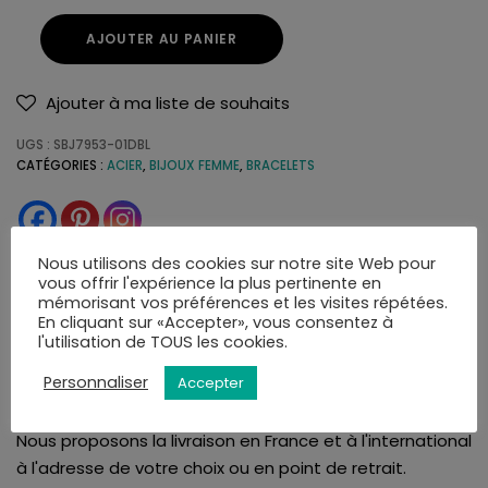
AJOUTER AU PANIER
Ajouter à ma liste de souhaits
UGS :
SBJ7953-01DBL
CATÉGORIES :
ACIER
,
BIJOUX FEMME
,
BRACELETS
Nous utilisons des cookies sur notre site Web pour
vous offrir l'expérience la plus pertinente en
mémorisant vos préférences et les visites répétées.
LIVRAISON
AVIS (0)
En cliquant sur «Accepter», vous consentez à
l'utilisation de TOUS les cookies.
Personnaliser
Accepter
La bijouterie Amari's vous assure une livraison rapide et
soignée. Tous nos articles sont livrés dans leurs écrins.
Nous proposons la livraison en France et à l'international
à l'adresse de votre choix ou en point de retrait.