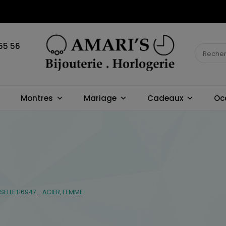
55 56
BIJOUTERIE
Montres
Mariage
Cadeaux
Oc
HORLOGERIE
AMARI'S
LLE f16947_ ACIER, FEMME