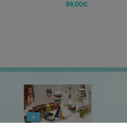
99,00
€