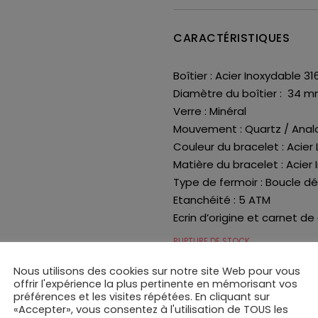
CARACTÉRISTIQUES
Boîtier : Acier Inoxydable 31
Diamètre du boîtier : 34 
Verre : Minéral
Mouvement : Quartz / Anal
Couleur du bracelet : Acier
Matière du bracelet : Acier 
Type de fermoir : Boucle d
Etanchéité : 5 ATM
Ecrin d’origine et carnet de
RUPTURE DE STOCK
Nous utilisons des cookies sur notre site Web pour vous
offrir l'expérience la plus pertinente en mémorisant vos
Ajouter à ma liste de s
préférences et les visites répétées. En cliquant sur
UGS :
F16947_1
«Accepter», vous consentez à l'utilisation de TOUS les
CATÉGORIES :
MONTRES
,
MONTRES