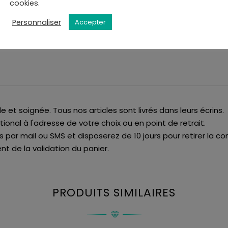
cookies.
Personnaliser
Accepter
de et soignée. Tous nos articles sont livrés dans leurs écrins.
tional à l'adresse de votre choix ou en point de retrait.
is par mail ou SMS et disposerez de 10 jours pour retirer la
t de la validation du panier.
PRODUITS SIMILAIRES