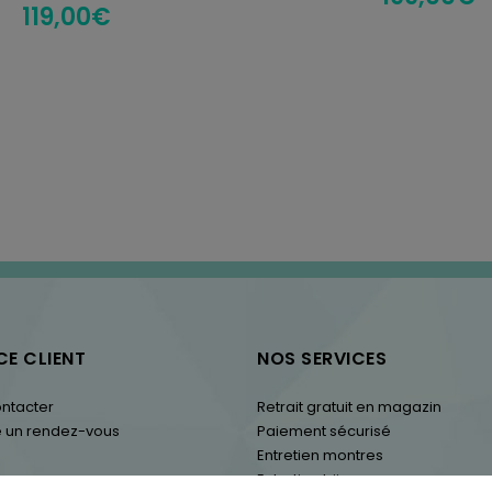
119,00
€
CE CLIENT
NOS SERVICES
ntacter
Retrait gratuit en magazin
 un rendez-vous
Paiement sécurisé
Entretien montres
Entretien bijoux