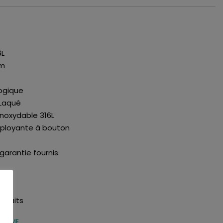
6L
mm
ogique
 Laqué
Inoxydable 316L
éployante à bouton
 garantie fournis.
ouhaits
 FEMME