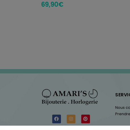
69,90
€
SERVI
Nous co
Prendre