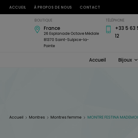
ACCUEIL
À PROPOS DE NOUS
CONTACT
Bijouterie
BOUTIQUE
TÉLÉPHONE
Horlogerie
France
+33 5 63 
Amari's
26 Esplanade Octave Médale
12
81370 Saint-Sulpice-la-
Pointe
Accueil
Bijoux
Accueil
Montres
Montres femme
MONTRE FESTINA MADEMOISE