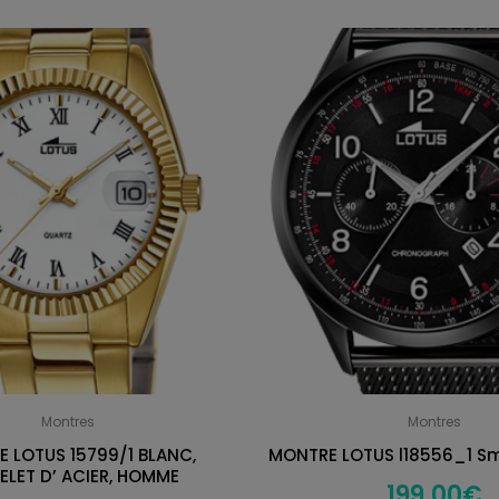
Montres
Montres
 LOTUS 15799/1 BLANC,
MONTRE LOTUS l18556_1 S
ELET D’ ACIER, HOMME
199,00
€