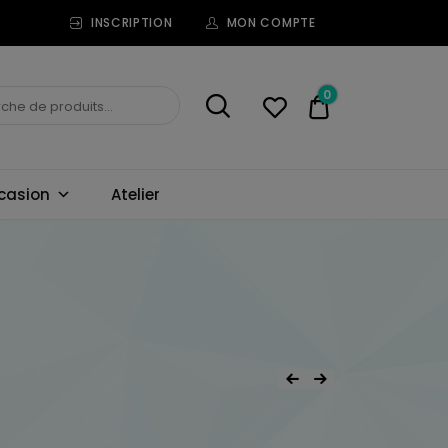
INSCRIPTION
MON COMPTE
0
0,00€
casion
Atelier