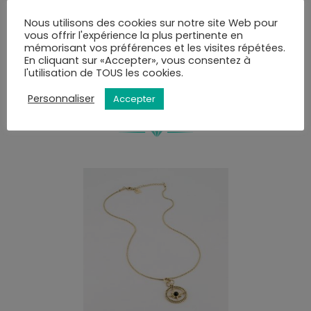
mail ou SMS et disposerez de 10 jours pour retirer la
commande.
Nous utilisons des cookies sur notre site Web pour
vous offrir l'expérience la plus pertinente en
Vous pourrez choisir le mode de livraison au moment
mémorisant vos préférences et les visites répétées.
de la validation du panier.
En cliquant sur «Accepter», vous consentez à
l'utilisation de TOUS les cookies.
Personnaliser
VOUS AIMEREZ PEUT-ÊTRE AUSSI…
Accepter