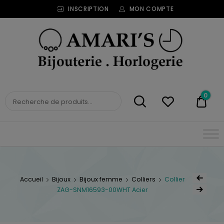
INSCRIPTION
MON COMPTE
Bijouterie
Horlogerie
Amari's
BIJOUTERIE
0
0,00
HORLOGERIE AMARI'S
Accueil
Bijoux
Bijoux femme
Colliers
Collier
ZAG-SNM16593-00WHT Acier