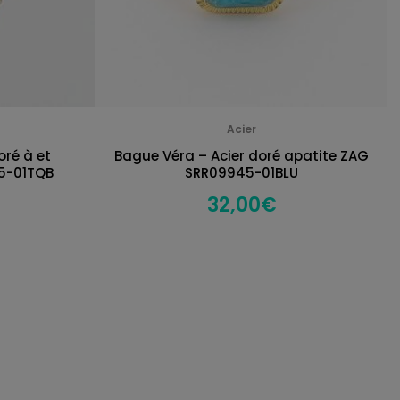
Acier
oré à et
Bague Véra – Acier doré apatite ZAG
75-01TQB
SRR09945-01BLU
32,00
€