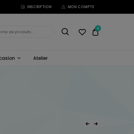
INSCRIPTION
MON COMPTE
0
0,00€
casion
Atelier