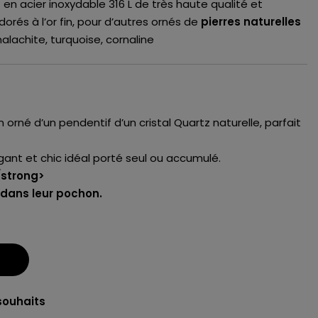
 en acier inoxydable 316 L de très haute qualité et
dorés à l’or fin, pour d’autres ornés de
pierres naturelles
 malachite, turquoise, cornaline
fin orné d’un pendentif d’un cristal Quartz naturelle, parfait
gant et chic idéal porté seul ou accumulé.
/strong>
s dans leur pochon.
souhaits