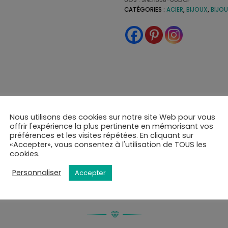
UGS :
SNL11558-00DCF
CATÉGORIES :
ACIER
,
BIJOUX
,
BIJO
Nous utilisons des cookies sur notre site Web pour vous
rapide et soignée. Tous nos articles sont livrés dans leur
offrir l'expérience la plus pertinente en mémorisant vos
ernational à l'adresse de votre choix ou en point de retra
préférences et les visites répétées. En cliquant sur
«Accepter», vous consentez à l'utilisation de TOUS les
 colis par mail ou SMS et disposerez de 10 jours pour re
cookies.
oment de la validation du panier.
Personnaliser
Accepter
VOUS AIMEREZ PEUT-ÊTRE AUSSI…