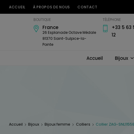
ACCUEIL
À PROPOS DE NOUS
CONTACT
Bijouterie
BOUTIQUE
TÉLÉPHONE
Horlogerie
France
+33 5 63 
Amari's
26 Esplanade Octave Médale
12
81370 Saint-Sulpice-la-
Pointe
Accueil
Bijoux
Accueil
Bijoux
Bijoux femme
Colliers
Collier ZAG-SNL1155