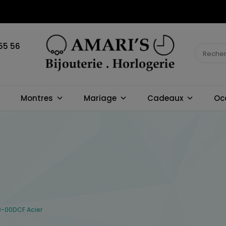
55 56
BIJOUTERIE
Montres
Mariage
Cadeaux
Oc
HORLOGERIE
AMARI'S
8-00DCF Acier