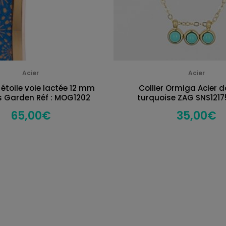
Acier
Acier
 étoile voie lactée 12 mm
Collier Ormiga Acier d
s Garden Réf : MOG1202
turquoise ZAG SNS121
65,00
€
35,00
€