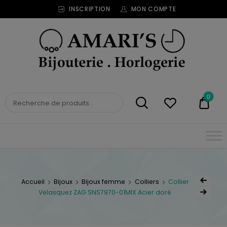
INSCRIPTION
MON COMPTE
Bijouterie
Horlogerie
Amari's
BIJOUTERIE
0
0,00
HORLOGERIE AMARI'S
Accueil
Bijoux
Bijoux femme
Colliers
Collier
Velasquez ZAG SNS7970-01MIX Acier doré