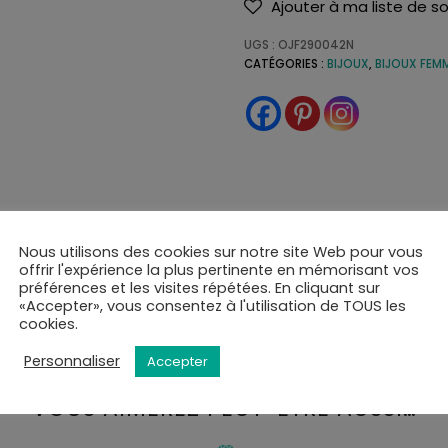
Ajouter à ma liste de s
UGS :
OJF290042N
CATÉGORIES :
BIJOUX
,
BIJOUX FEM
Nous utilisons des cookies sur notre site Web pour vous
de et soignée. Tous nos articles sont livrés dans leurs écrins.
offrir l'expérience la plus pertinente en mémorisant vos
préférences et les visites répétées. En cliquant sur
tional à l'adresse de votre choix ou en point de retrait.
«Accepter», vous consentez à l'utilisation de TOUS les
is par mail ou SMS et disposerez de 10 jours pour retirer la
cookies.
t de la validation du panier.
Personnaliser
Accepter
VOUS AIMEREZ PEUT-ÊTRE AUSSI…