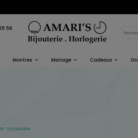
55 56
BIJOUTERIE
Montres
Mariage
Cadeaux
Oc
HORLOGERIE
AMARI'S
REF: OJF290042N