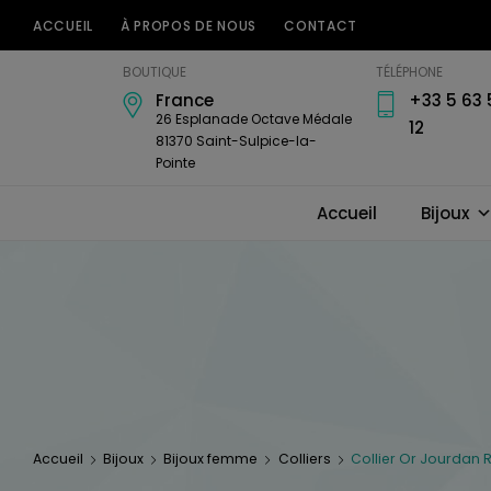
ACCUEIL
À PROPOS DE NOUS
CONTACT
Bijouterie
BOUTIQUE
TÉLÉPHONE
Horlogerie
France
+33 5 63 
Amari's
26 Esplanade Octave Médale
12
81370 Saint-Sulpice-la-
Pointe
Accueil
Bijoux
Accueil
Bijoux
Bijoux femme
Colliers
Collier Or Jourdan 