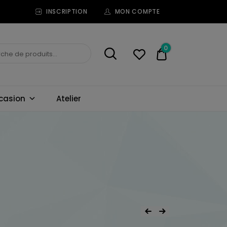
INSCRIPTION
MON COMPTE
0
0,00€
casion
Atelier