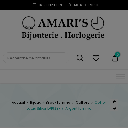
INSCRIPTION
MON COMPTE
Bijouterie
Horlogerie
Amari's
BIJOUTERIE
0
0,00
HORLOGERIE AMARI'S
Accueil
Bijoux
Bijoux femme
Colliers
Collier
Lotus Silver LP1928-1/1 Argent femme