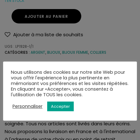
1 EN STOCK
AJOUTER AU PANIER
Ajouter à ma liste de souhaits
UGS :
LP1928-1/1
CATÉGORIES :
ARGENT
,
BIJOUX
,
BIJOUX FEMME
,
COLLIERS
Nous utilisons des cookies sur notre site Web pour
vous offrir l'expérience la plus pertinente en
mémorisant vos préférences et les visites répétées.
En cliquant sur «Accepter», vous consentez à
LIVRAISON
AVIS (0)
l'utilisation de TOUS les cookies.
Personnaliser
Accepter
La bijouterie Amari's vous assure une livraison rapide et
soignée. Tous nos articles sont livrés dans leurs écrins.
Nous proposons la livraison en France et à l'international
à l'adresse de votre choix ou en point de retrait.