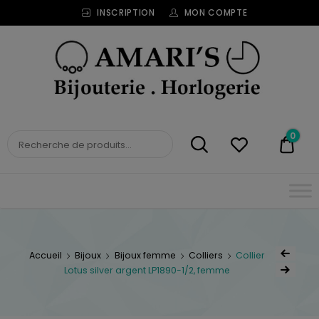
INSCRIPTION
MON COMPTE
Bijouterie
Horlogerie
Amari's
BIJOUTERIE
0
0,00
HORLOGERIE AMARI'S
Accueil
Bijoux
Bijoux femme
Colliers
Collier
Lotus silver argent LP1890-1/2, femme