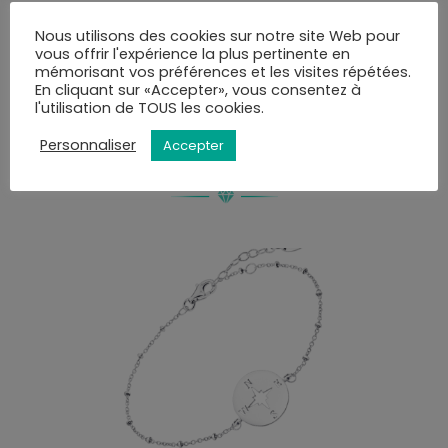
mail ou SMS et disposerez de 10 jours pour retirer la
Nous utilisons des cookies sur notre site Web pour
commande.
vous offrir l'expérience la plus pertinente en
Vous pourrez choisir le mode de livraison au moment
mémorisant vos préférences et les visites répétées.
de la validation du panier.
En cliquant sur «Accepter», vous consentez à
l'utilisation de TOUS les cookies.
Personnaliser
Accepter
VOUS AIMEREZ PEUT-ÊTRE AUSSI…