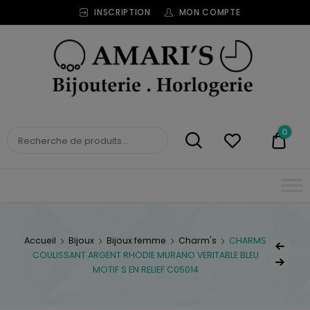
INSCRIPTION
MON COMPTE
Bijouterie
Horlogerie
Amari's
BIJOUTERIE
0
0,00
HORLOGERIE AMARI'S
Accueil
Bijoux
Bijoux femme
Charm's
CHARMS
COULISSANT ARGENT RHODIE MURANO VERITABLE BLEU
MOTIF S EN RELIEF C05014