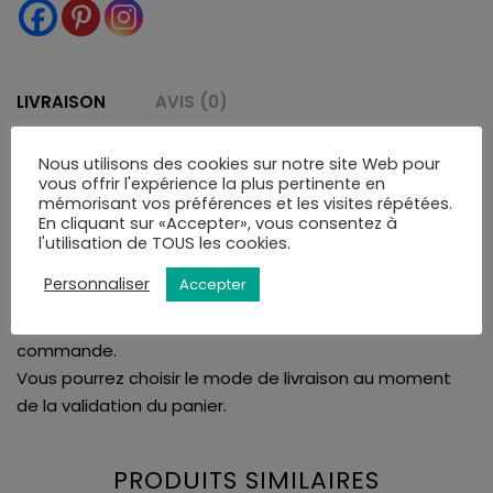
LIVRAISON
AVIS (0)
Nous utilisons des cookies sur notre site Web pour
vous offrir l'expérience la plus pertinente en
La bijouterie Amari's vous assure une livraison rapide et
mémorisant vos préférences et les visites répétées.
soignée. Tous nos articles sont livrés dans leurs écrins.
En cliquant sur «Accepter», vous consentez à
Nous proposons la livraison en France et à l'international
l'utilisation de TOUS les cookies.
à l'adresse de votre choix ou en point de retrait.
Personnaliser
Accepter
Vous serez informé de la disponibilité de votre colis par
mail ou SMS et disposerez de 10 jours pour retirer la
commande.
Vous pourrez choisir le mode de livraison au moment
de la validation du panier.
PRODUITS SIMILAIRES