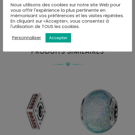
Vous serez informé de la disponibilité de votre colis par
Nous utilisons des cookies sur notre site Web pour
mail ou SMS et disposerez de 10 jours pour retirer la
vous offrir l'expérience la plus pertinente en
commande.
mémorisant vos préférences et les visites répétées.
En cliquant sur «Accepter», vous consentez à
Vous pourrez choisir le mode de livraison au moment
l'utilisation de TOUS les cookies.
de la validation du panier.
Personnaliser
Accepter
PRODUITS SIMILAIRES