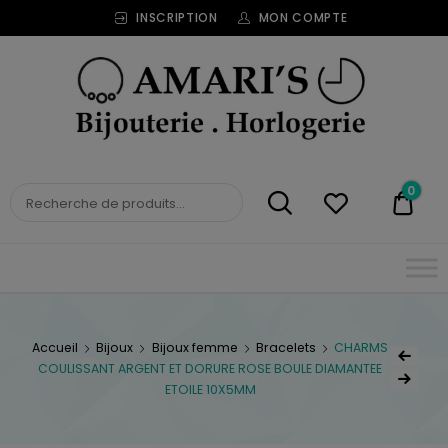
INSCRIPTION
MON COMPTE
Bijouterie
Horlogerie
Amari's
BIJOUTERIE
0
0,00
HORLOGERIE AMARI'S
Accueil
Bijoux
Bijoux femme
Bracelets
CHARMS
COULISSANT ARGENT ET DORURE ROSE BOULE DIAMANTEE
ETOILE 10X5MM