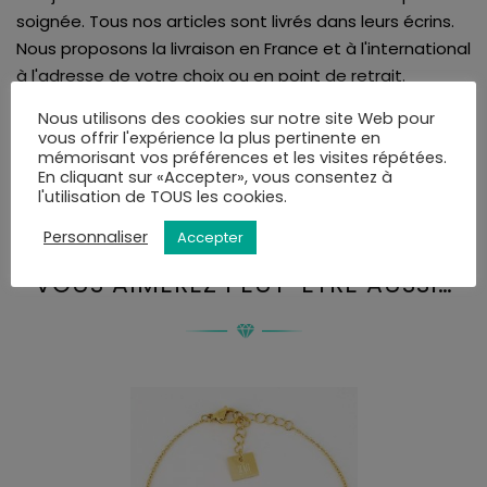
soignée. Tous nos articles sont livrés dans leurs écrins.
Nous proposons la livraison en France et à l'international
à l'adresse de votre choix ou en point de retrait.
Vous serez informé de la disponibilité de votre colis par
Nous utilisons des cookies sur notre site Web pour
mail ou SMS et disposerez de 10 jours pour retirer la
vous offrir l'expérience la plus pertinente en
commande.
mémorisant vos préférences et les visites répétées.
En cliquant sur «Accepter», vous consentez à
Vous pourrez choisir le mode de livraison au moment
l'utilisation de TOUS les cookies.
de la validation du panier.
Personnaliser
Accepter
VOUS AIMEREZ PEUT-ÊTRE AUSSI…