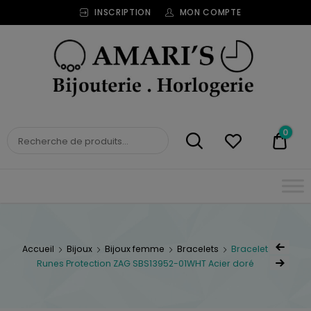
INSCRIPTION
MON COMPTE
Bijouterie
Horlogerie
Amari's
BIJOUTERIE
0
0,00
HORLOGERIE AMARI'S
Accueil
Bijoux
Bijoux femme
Bracelets
Bracelet
Runes Protection ZAG SBS13952-01WHT Acier doré