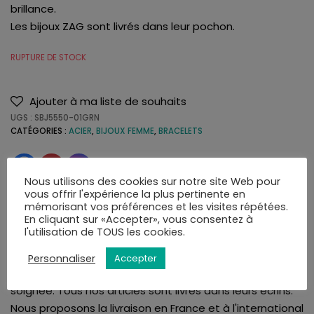
brillance.
Les bijoux ZAG sont livrés dans leur pochon.
RUPTURE DE STOCK
Ajouter à ma liste de souhaits
UGS :
SBJ5550-01GRN
CATÉGORIES :
ACIER
,
BIJOUX FEMME
,
BRACELETS
Nous utilisons des cookies sur notre site Web pour
vous offrir l'expérience la plus pertinente en
mémorisant vos préférences et les visites répétées.
LIVRAISON
AVIS (0)
En cliquant sur «Accepter», vous consentez à
l'utilisation de TOUS les cookies.
Personnaliser
Accepter
La bijouterie Amari's vous assure une livraison rapide et
soignée. Tous nos articles sont livrés dans leurs écrins.
Nous proposons la livraison en France et à l'international