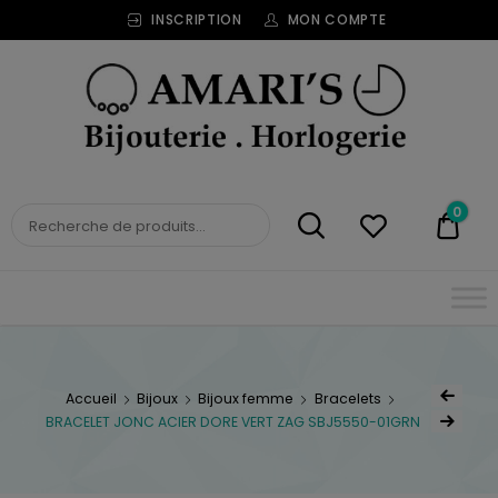
INSCRIPTION
MON COMPTE
Bijouterie
Horlogerie
Amari's
BIJOUTERIE
0
0,00
HORLOGERIE AMARI'S
Accueil
Bijoux
Bijoux femme
Bracelets
BRACELET JONC ACIER DORE VERT ZAG SBJ5550-01GRN