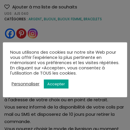
Ajouter à ma liste de souhaits
UGS :
AJS 040
CATÉGORIES :
ARGENT
,
BIJOUX
,
BIJOUX FEMME
,
BRACELETS
Nous utilisons des cookies sur notre site Web pour
LIVRAISON
AVIS (0)
vous offrir l'expérience la plus pertinente en
mémorisant vos préférences et les visites répétées.
En cliquant sur «Accepter», vous consentez à
l'utilisation de TOUS les cookies.
La bijouterie Amari's vous assure une livraison rapide et
Personnaliser
Accepter
soignée. Tous nos articles sont livrés dans leurs écrins.
Nous proposons la livraison en France et à l'international
à l'adresse de votre choix ou en point de retrait.
Vous serez informé de la disponibilité de votre colis par
mail ou SMS et disposerez de 10 jours pour retirer la
commande.
Vous pourrez choisir le mode de livraison au moment