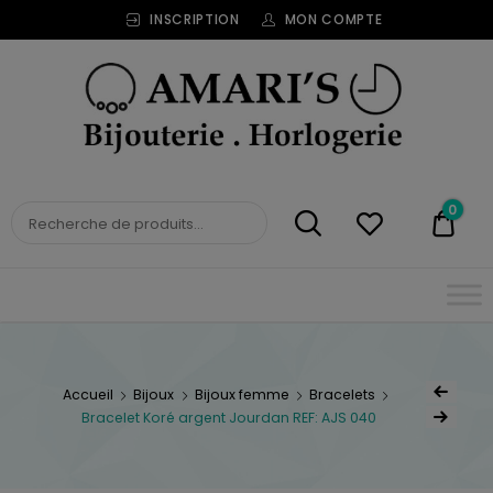
INSCRIPTION
MON COMPTE
Bijouterie
Horlogerie
Amari's
BIJOUTERIE
0
0,00
HORLOGERIE AMARI'S
Accueil
Bijoux
Bijoux femme
Bracelets
Bracelet Koré argent Jourdan REF: AJS 040