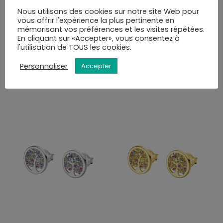
commande.
Nous utilisons des cookies sur notre site Web pour
Vous pourrez choisir le mode de livraison au moment
vous offrir l'expérience la plus pertinente en
mémorisant vos préférences et les visites répétées.
de la validation du panier.
En cliquant sur «Accepter», vous consentez à
l'utilisation de TOUS les cookies.
VOUS AIMEREZ PEUT-ÊTRE AUSSI…
Personnaliser
Accepter