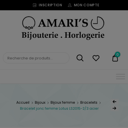
INSCRIPTION
MON COMPTE
Bijouterie
Horlogerie
Amari's
BIJOUTERIE
0
0,00
HORLOGERIE AMARI'S
Accueil
Bijoux
Bijoux femme
Bracelets
Bracelet jonc femme Lotus LS2015-2/3 acier