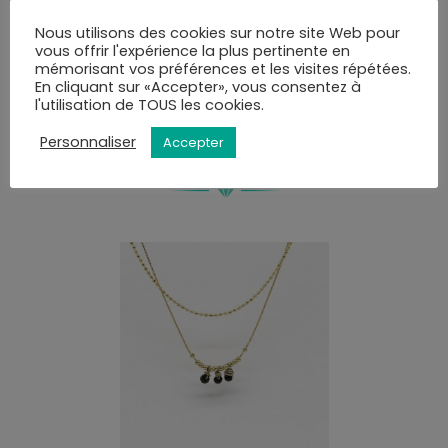
mail ou SMS et disposerez de 10 jours pour retirer la
commande.
Nous utilisons des cookies sur notre site Web pour
vous offrir l'expérience la plus pertinente en
Vous pourrez choisir le mode de livraison au moment
mémorisant vos préférences et les visites répétées.
de la validation du panier.
En cliquant sur «Accepter», vous consentez à
l'utilisation de TOUS les cookies.
Personnaliser
VOUS AIMEREZ PEUT-ÊTRE AUSSI…
Accepter