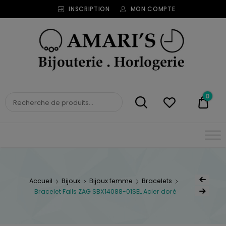
INSCRIPTION
MON COMPTE
Bijouterie
Horlogerie
Amari's
BIJOUTERIE
0
0,00
HORLOGERIE AMARI'S
Accueil
Bijoux
Bijoux femme
Bracelets
Bracelet Falls ZAG SBX14088-01SEL Acier doré