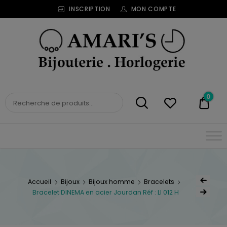
INSCRIPTION
MON COMPTE
Bijouterie
Horlogerie
Amari's
BIJOUTERIE
0
0,00
HORLOGERIE AMARI'S
Accueil
Bijoux
Bijoux homme
Bracelets
Bracelet DINEMA en acier Jourdan Réf : LI 012 H