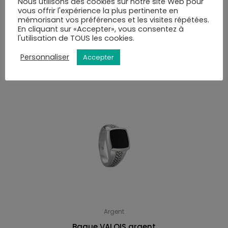
Nous utilisons des cookies sur notre site Web pour
de la validation du panier.
vous offrir l'expérience la plus pertinente en
mémorisant vos préférences et les visites répétées.
En cliquant sur «Accepter», vous consentez à
l'utilisation de TOUS les cookies.
VOUS AIMEREZ PEUT-ÊTRE AUSSI…
Personnaliser
Accepter
Argent
Bague VALOIS argent