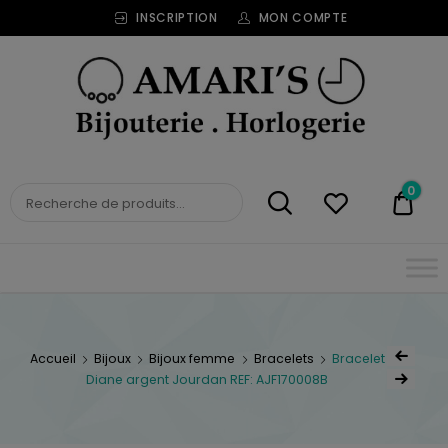
INSCRIPTION
MON COMPTE
Bijouterie
Horlogerie
Amari's
BIJOUTERIE
0
0,00
HORLOGERIE AMARI'S
Accueil
Bijoux
Bijoux femme
Bracelets
Bracelet
Diane argent Jourdan REF: AJF170008B