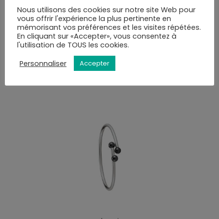
commande.
Nous utilisons des cookies sur notre site Web pour
Vous pourrez choisir le mode de livraison au moment
vous offrir l'expérience la plus pertinente en
de la validation du panier.
mémorisant vos préférences et les visites répétées.
En cliquant sur «Accepter», vous consentez à
l'utilisation de TOUS les cookies.
VOUS AIMEREZ PEUT-ÊTRE AUSSI…
Personnaliser
Accepter