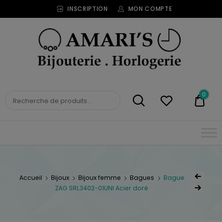
INSCRIPTION
MON COMPTE
Bijouterie
Horlogerie
Amari's
BIJOUTERIE
0
0,00
HORLOGERIE AMARI'S
Accueil
Bijoux
Bijoux femme
Bagues
Bague
ZAG SRL3402-01UNI Acier doré