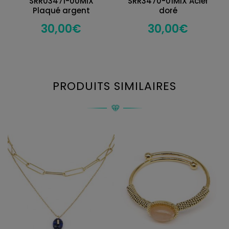
SRR03471-00MIX
SRR3470-01MIX Acier
Plaqué argent
doré
30,00
€
30,00
€
PRODUITS SIMILAIRES