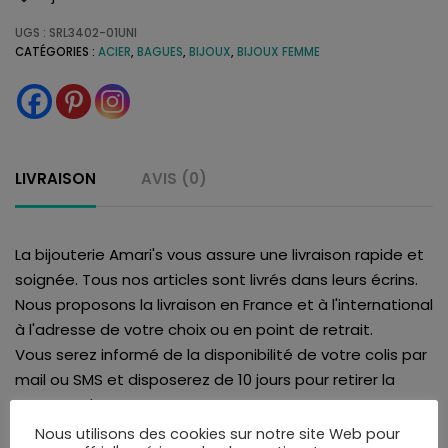
UGS :
SRL3402-01UNI
CATÉGORIES :
ACIER
,
BAGUES
,
BIJOUX
,
BIJOUX FEMME
LIVRAISON
AVIS (0)
La bijouterie Amari's vous assure une livraison rapide et
soignée. Tous nos articles sont livrés dans leurs écrins.
Nous proposons la livraison en France et à l'international
à l'adresse de votre choix ou en point de retrait.
Vous serez informé de la disponibilité de votre colis par
mail ou SMS et disposerez de 10 jours pour retirer la
commande.
Vous pourrez choisir le mode de livraison au moment
Nous utilisons des cookies sur notre site Web pour