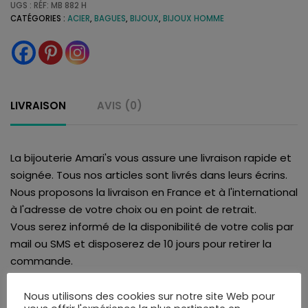
UGS :
RÉF: MB 882 H
CATÉGORIES :
ACIER
,
BAGUES
,
BIJOUX
,
BIJOUX HOMME
LIVRAISON
AVIS (0)
La bijouterie Amari's vous assure une livraison rapide et
soignée. Tous nos articles sont livrés dans leurs écrins.
Nous proposons la livraison en France et à l'international
à l'adresse de votre choix ou en point de retrait.
Vous serez informé de la disponibilité de votre colis par
mail ou SMS et disposerez de 10 jours pour retirer la
commande.
Vous pourrez choisir le mode de livraison au moment
de la validation du panier.
Nous utilisons des cookies sur notre site Web pour