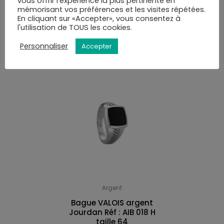
vous offrir l'expérience la plus pertinente en
mémorisant vos préférences et les visites répétées.
En cliquant sur «Accepter», vous consentez à
VOUS AIMEREZ PEUT-ÊTRE AUSSI…
l'utilisation de TOUS les cookies.
Personnaliser
Accepter
Argent
Bague VALOIS argent
Jourdan Réf : AIB 018 H
taille 64