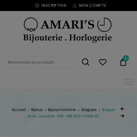
INSCRIPTION
MON COMPTE
Bijouterie
Horlogerie
Amari's
BIJOUTERIE
0
0,00
HORLOGERIE AMARI'S
Accueil
Bijoux
Bijoux homme
Bagues
Bague
Acier Jourdan : Réf : MB 882 H taille 62