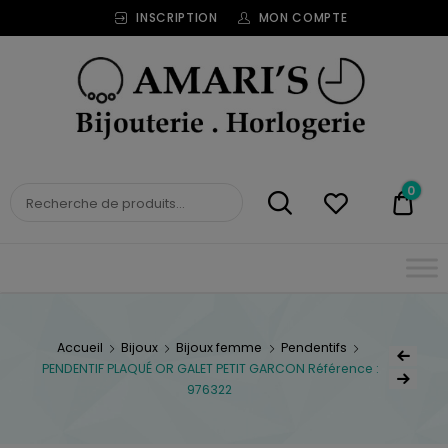
INSCRIPTION
MON COMPTE
Bijouterie
Horlogerie
Amari's
BIJOUTERIE
0
0,00
HORLOGERIE AMARI'S
Accueil
Bijoux
Bijoux femme
Pendentifs
PENDENTIF PLAQUÉ OR GALET PETIT GARCON Référence :
976322