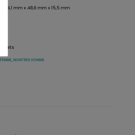
 D) 54,1 mm x 48,6 mm x 15,5 mm
ouhaits
 FEMME
,
MONTRES HOMME