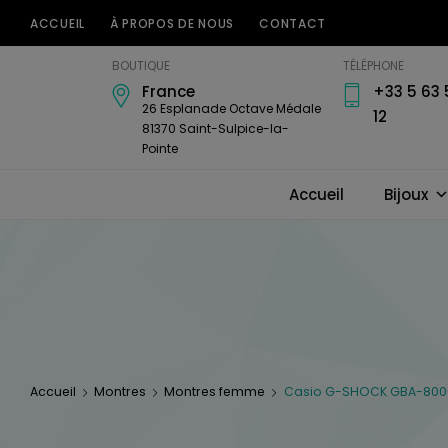
ACCUEIL
À PROPOS DE NOUS
CONTACT
Bijouterie
BOUTIQUE
TÉLÉPHONE
Horlogerie
France
+33 5 63 
Amari's
26 Esplanade Octave Médale
12
81370 Saint-Sulpice-la-
Pointe
Accueil
Bijoux
Accueil
Montres
Montres femme
Casio G-SHOCK GBA-800