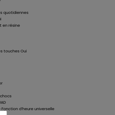
es quotidiennes
i
 en résine
es touches Oui
or
 chocs
UAD
e Fonction d’heure universelle