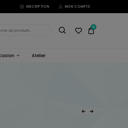
INSCRIPTION
MON COMPTE
0
0,00€
casion
Atelier