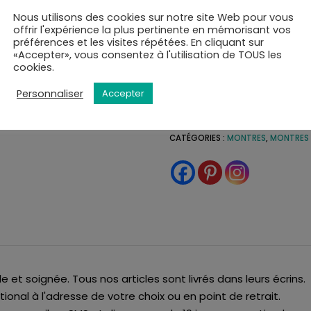
Résistance à l’eau20 bar
Taille / Dimension (H x W x
Nous utilisons des cookies sur notre site Web pour vous
offrir l'expérience la plus pertinente en mémorisant vos
Poids 61 g
préférences et les visites répétées. En cliquant sur
«Accepter», vous consentez à l'utilisation de TOUS les
RUPTURE DE STOCK
cookies.
Personnaliser
Accepter
Ajouter à ma liste de s
UGS :
GBA-800-9AER
CATÉGORIES :
MONTRES
,
MONTRES
de et soignée. Tous nos articles sont livrés dans leurs écrins.
tional à l'adresse de votre choix ou en point de retrait.