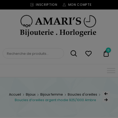
INSCRIPTION
MON COMPTE
Bijouterie
Horlogerie
Amari's
BIJOUTERIE
0
0,00
HORLOGERIE AMARI'S
Accueil
Bijoux
Bijoux femme
Boucles d'oreilles
Boucles d’oreilles argent rhodie 925/1000 Ambre