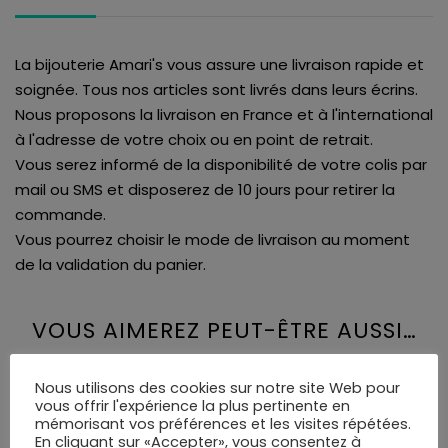
La bijouterie Amari's vous assure une livraison rapide et
soignée. Tous nos articles sont livrés dans leurs écrins.
Nous proposons la livraison en France et à l'international
à l'adresse de votre choix ou en point de retrait.
Vous serez informé de la disponibilité de votre colis par
mail ou SMS et disposerez de 10 jours pour retirer la
commande.
Vous pourrez choisir le mode de livraison au moment
de la validation du panier.
VOUS AIMEREZ PEUT-ÊTRE AUSSI…
Nous utilisons des cookies sur notre site Web pour
vous offrir l'expérience la plus pertinente en
mémorisant vos préférences et les visites répétées.
En cliquant sur «Accepter», vous consentez à