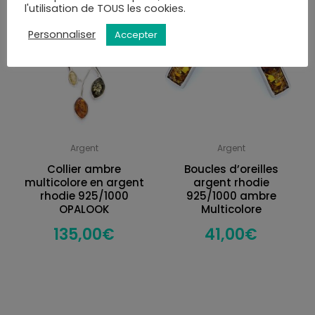
l'utilisation de TOUS les cookies.
Personnaliser
Accepter
Argent
Argent
Collier ambre
Boucles d’oreilles
multicolore en argent
argent rhodie
rhodie 925/1000
925/1000 ambre
OPALOOK
Multicolore
135,00
€
41,00
€