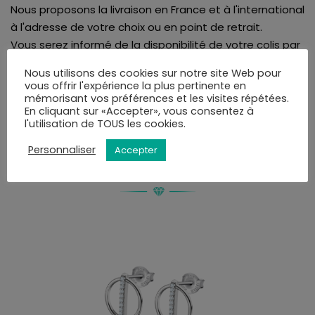
Nous proposons la livraison en France et à l'international
à l'adresse de votre choix ou en point de retrait.
Vous serez informé de la disponibilité de votre colis par
mail ou SMS et disposerez de 10 jours pour retirer la
Nous utilisons des cookies sur notre site Web pour
commande.
vous offrir l'expérience la plus pertinente en
Vous pourrez choisir le mode de livraison au moment
mémorisant vos préférences et les visites répétées.
En cliquant sur «Accepter», vous consentez à
de la validation du panier.
l'utilisation de TOUS les cookies.
Personnaliser
Accepter
VOUS AIMEREZ PEUT-ÊTRE AUSSI…