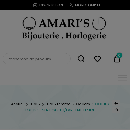
INSCRIPTION
MON COMPTE
Bijouterie
Horlogerie
Amari's
BIJOUTERIE
0
0,00
HORLOGERIE AMARI'S
Accueil
Bijoux
Bijoux femme
Colliers
COLLIER
LOTUS SILVER LP3061-1/1 ARGENT, FEMME