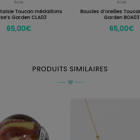
Acier
Acier
ntaisie Toucan médaillons
Boucles d’oreilles Touca
ise’s Garden CLA03
Garden BOA03
65,00
€
65,00
€
PRODUITS SIMILAIRES