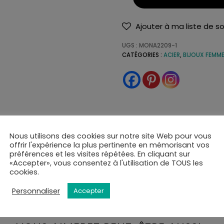
Ajouter à ma liste de s
UGS :
MONA2209-1
CATÉGORIES :
ACIER
,
BIJOUX FEMM
Nous utilisons des cookies sur notre site Web pour vous
offrir l'expérience la plus pertinente en mémorisant vos
préférences et les visites répétées. En cliquant sur
de et soignée. Tous nos articles sont livrés dans leurs écrins.
«Accepter», vous consentez à l'utilisation de TOUS les
tional à l'adresse de votre choix ou en point de retrait.
cookies.
is par mail ou SMS et disposerez de 10 jours pour retirer la
Personnaliser
Accepter
t de la validation du panier.