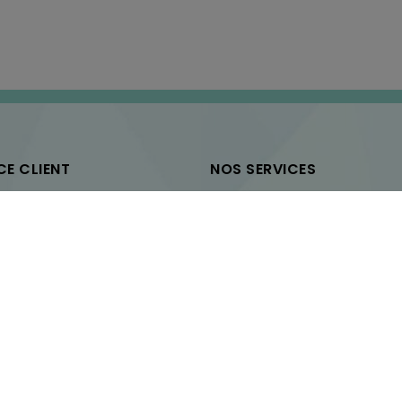
CE CLIENT
NOS SERVICES
ntacter
Retrait gratuit en magazin
 un rendez-vous
Paiement sécurisé
Entretien montres
Entretien bijoux
Retourner un article
2020
Accueil
À 