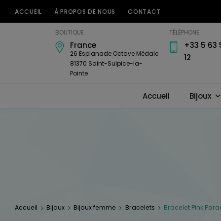
ACCUEIL
À PROPOS DE NOUS
CONTACT
Bijouterie
BOUTIQUE
TÉLÉPHONE
Horlogerie
France
+33 5 63 
Amari's
26 Esplanade Octave Médale
12
81370 Saint-Sulpice-la-
Pointe
Accueil
Bijoux
Accueil
Bijoux
Bijoux femme
Bracelets
Bracelet Pink Par