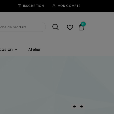
INSCRIPTION
MON COMPTE
0
0,00€
casion
Atelier