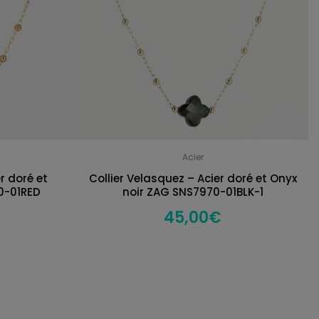
Acier
r doré et
Collier Velasquez – Acier doré et Onyx
0-01RED
noir ZAG SNS7970-01BLK-1
45,00
€