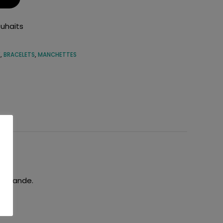
ouhaits
E
,
BRACELETS
,
MANCHETTES
 commande.