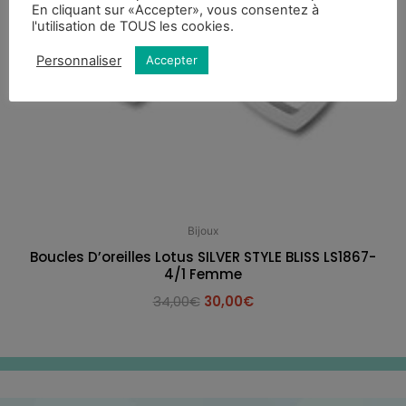
En cliquant sur «Accepter», vous consentez à
l'utilisation de TOUS les cookies.
Personnaliser
Accepter
Bijoux
Boucles D’oreilles Lotus SILVER STYLE BLISS LS1867-
4/1 Femme
34,00
€
30,00
€