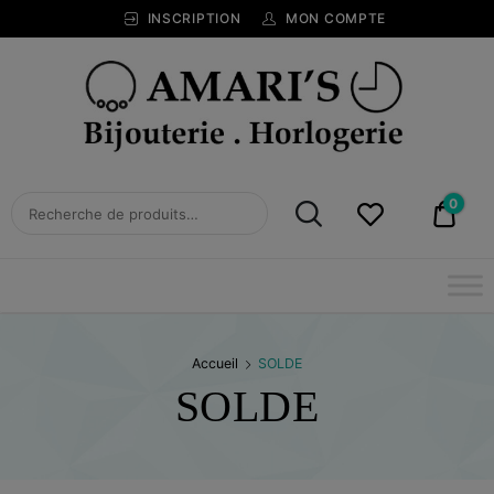
INSCRIPTION
MON COMPTE
Bijouterie
Horlogerie
Amari's
BIJOUTERIE
0
0,00
HORLOGERIE
AMARI'S
Accueil
SOLDE
SOLDE