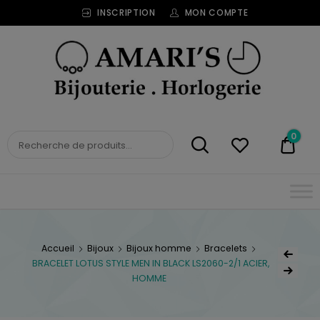
INSCRIPTION
MON COMPTE
Bijouterie
Horlogerie
Amari's
BIJOUTERIE
0
0,00
HORLOGERIE AMARI'S
Accueil
Bijoux
Bijoux homme
Bracelets
BRACELET LOTUS STYLE MEN IN BLACK LS2060-2/1 ACIER,
HOMME