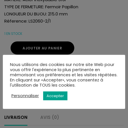
TYPE DE FERMETURE: Fermoir Papillon
LONGUEUR DU BIJOU: 215.0 mm
Réference: LS2060-2/1
1 EN STOCK
AJOUTER AU PANIER
Nous utilisons des cookies sur notre site Web pour
Ajouter à ma liste de souhaits
vous offrir l'expérience la plus pertinente en
mémorisant vos préférences et les visites répétées.
UGS :
LS2060-2/1
En cliquant sur «Accepter», vous consentez à
CATÉGORIES :
ACIER
,
BIJOUX HOMME
,
BRACELETS
l'utilisation de TOUS les cookies.
Personnaliser
Accepter
LIVRAISON
AVIS (0)